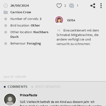
28/09/2024
2
1
Carrion Crow
Number of corvids:
2
Gitte
Bird location:
Other
Eine zerkleinert mit dem
©
OpenStreetMap
contributors.
Other location:
Nachbars
Schnabel Mitgebrachtes, die
Dach
andere verfolgt sie und
Behaviour:
Foraging
versucht zu schnorren.
Spot ID: 1035449
COMMENTS
SPOT UPDATES
PrincePlaste
Süß. Vielleicht bettelt da ein Kind aus diesem Jahr. Ich