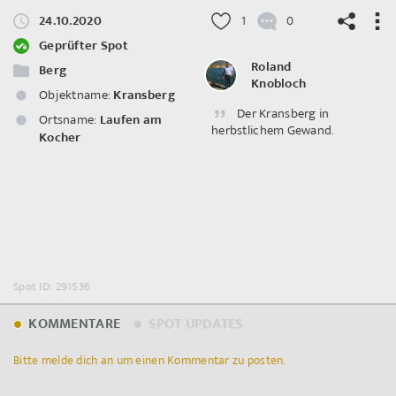
24.10.2020
1
0
Geprüfter Spot
Roland
Berg
Knobloch
Objektname:
Kransberg
Der Kransberg in
©
OpenStreetMap
contributors.
Ortsname:
Laufen am
herbstlichem Gewand.
Kocher
Spot ID: 291536
KOMMENTARE
SPOT UPDATES
Bitte melde dich an um einen Kommentar zu posten.