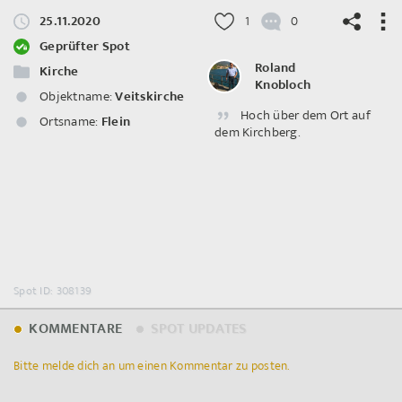
25.11.2020
1
0
Geprüfter Spot
Roland
Kirche
Knobloch
Objektname:
Veitskirche
Hoch über dem Ort auf
©
OpenStreetMap
contributors.
Ortsname:
Flein
dem Kirchberg.
Spot ID: 308139
KOMMENTARE
SPOT UPDATES
Bitte melde dich an um einen Kommentar zu posten.