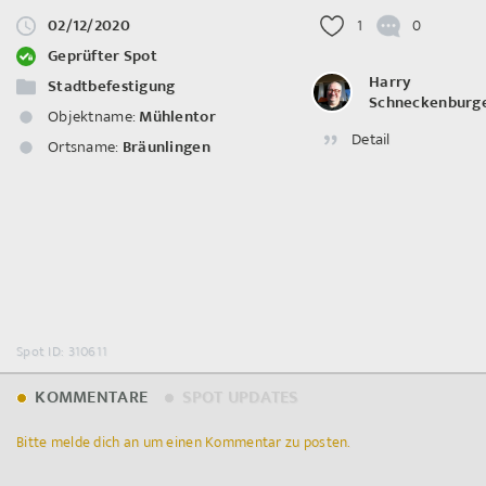
02/12/2020
1
0
Geprüfter Spot
Harry
Stadtbefestigung
Schneckenburg
Objektname:
Mühlentor
Detail
Ortsname:
Bräunlingen
Spot ID: 310611
KOMMENTARE
SPOT UPDATES
Bitte melde dich an um einen Kommentar zu posten.