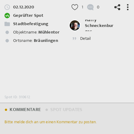
02.12.2020
1
0
Geprüfter Spot
Harry
Stadtbefestigung
Schneckenbur
ger
Objektname:
Mühlentor
Detail
©
OpenStreetMap
contributors.
Ortsname:
Bräunlingen
Spot ID: 310612
KOMMENTARE
SPOT UPDATES
Bitte melde dich an um einen Kommentar zu posten.