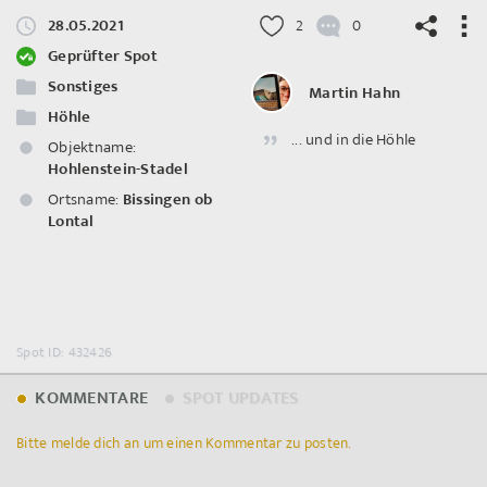
28.05.2021
2
0
Geprüfter Spot
Sonstiges
Martin Hahn
Höhle
... und in die Höhle
©
OpenStreetMap
contributors.
Objektname:
Hohlenstein-Stadel
Ortsname:
Bissingen ob
Lontal
Spot ID: 432426
KOMMENTARE
SPOT UPDATES
Bitte melde dich an um einen Kommentar zu posten.