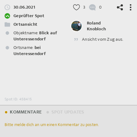
30.06.2021
3
0
Geprüfter Spot
Roland
Ortsansicht
Knobloch
Objektname:
Blick auf
Unteressendorf
Ansicht vom Zug aus.
©
OpenStreetMap
contributors.
Ortsname:
bei
Unteressendorf
Spot ID: 458415
KOMMENTARE
SPOT UPDATES
Bitte melde dich an um einen Kommentar zu posten.