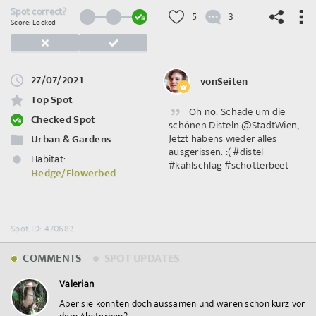
Spot correct?
5
3
Score: Locked
27/07/2021
vonSeiten
©
OpenStreetMap
contributors.
Top Spot
Oh no. Schade um die
Checked Spot
schönen Disteln @StadtWien,
Jetzt habens wieder alles
Urban & Gardens
ausgerissen. :( #distel
Habitat:
#kahlschlag #schotterbeet
Hedge/Flowerbed
Spot ID: 470682
COMMENTS
SPOT UPDATES
Valerian
Aber sie konnten doch aussamen und waren schon kurz vor