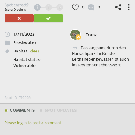
Spot correct?
3
6
0
0
Score: 0 points
17/11/2022
Franz
©
OpenStreetMap
contributors.
Freshwater
Das langsam, durch den
Habitat:
River
Harrachpark fließende
Leithanebengewässer ist auch
Habitat status:
im November sehenswert.
Vulnerable
Spot ID: 719299
COMMENTS
SPOT UPDATES
Please log in to post a comment.