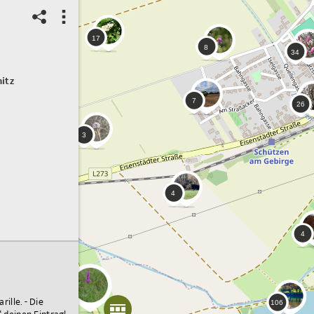
itz
lle. - Die