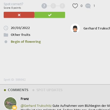
Spot correct?
2
4
0
1
Score: 0 points
20/03/2022
Gerhard Truksch
Other fruits
Begin of flowering
Spot ID: 589362
COMMENTS
SPOT UPDATES
Franz
@Gerhard Trukschitz
Gute Aufnahmen vom Blühbeginn der Mari