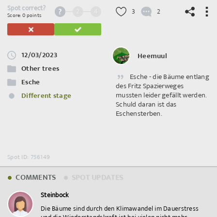
Spot correct?
2
4
3
2
Score: 0 points
12/03/2023
Heemuul
©
OpenStreetMap
contributors.
Other trees
Esche - die Bäume entlang
Esche
des Fritz Spazierweges
mussten leider gefällt werden.
Different stage
Schuld daran ist das
Eschensterben.
Spot ID: 756149
COMMENTS
SPOT UPDATES
Steinbock
Die Bäume sind durch den Klimawandel im Dauerstress