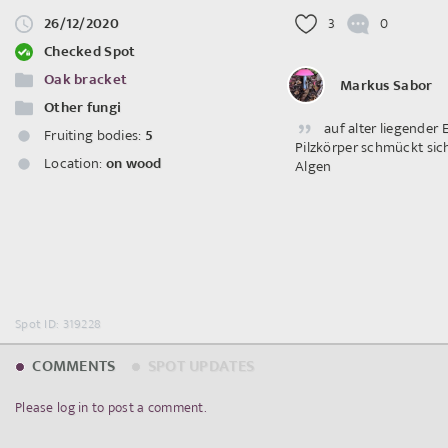
26/12/2020
3
0
Checked Spot
Oak bracket
Markus Sabor
Other fungi
auf alter liegender E
Fruiting bodies:
5
Pilzkörper schmückt sic
Location:
on wood
Algen
Spot ID: 319228
COMMENTS
SPOT UPDATES
Please log in to post a comment.