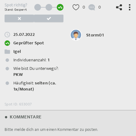
Spot richtig?
0
0
Stand: Gesperrt
25.07.2022
Storm01
©
OpenStreetMap
contributors.
Geprüfter Spot
Igel
Individuenanzahl:
1
Wie bist Du unterwegs?:
PKW
Häufigkeit:
selten (ca.
1x/Monat)
Spot ID: 653007
KOMMENTARE
Bitte melde dich an um einen Kommentar zu posten.