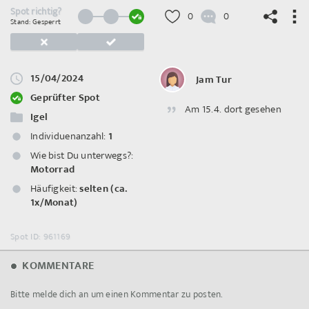
Spot richtig?
0
0
Stand: Gesperrt
15/04/2024
Jam Tur
©
OpenStreetMap
contributors.
Geprüfter Spot
Am 15.4. dort gesehen
Igel
Individuenanzahl:
1
Wie bist Du unterwegs?:
Motorrad
Häufigkeit:
selten (ca.
1x/Monat)
Spot ID: 961169
KOMMENTARE
Bitte melde dich an um einen Kommentar zu posten.