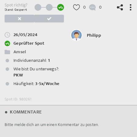
Spot richtig?
0
0
Stand: Gesperrt
26/05/2024
Philipp
©
OpenStreetMap
contributors.
Geprüfter Spot
Amsel
Individuenanzahl:
1
Wie bist Du unterwegs?:
PKW
Häufigkeit:
3-5x/Woche
Spot ID: 980261
KOMMENTARE
Bitte melde dich an um einen Kommentar zu posten.